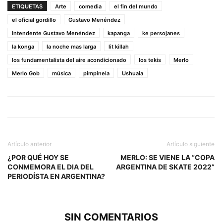
ETIQUETAS
Arte
comedia
el fin del mundo
el oficial gordillo
Gustavo Menéndez
Intendente Gustavo Menéndez
kapanga
ke persojanes
la konga
la noche mas larga
lit killah
los fundamentalista del aire acondicionado
los tekis
Merlo
Merlo Gob
música
pimpinela
Ushuaia
Artículo anterior
Artículo siguiente
¿POR QUÉ HOY SE
MERLO: SE VIENE LA “COPA
CONMEMORA EL DIA DEL
ARGENTINA DE SKATE 2022”
PERIODÍSTA EN ARGENTINA?
SIN COMENTARIOS