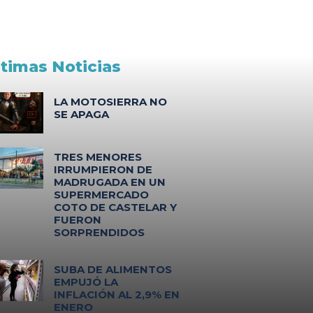
ltimas Noticias
LA MOTOSIERRA NO
SE APAGA
TRES MENORES
IRRUMPIERON DE
MADRUGADA EN UN
SUPERMERCADO
COTO DE CASTELAR Y
FUERON
SORPRENDIDOS
SUBA DE ALIMENTOS
EMPUJÓ LA
INFLACIÓN AL 2,9% EN
ENERO