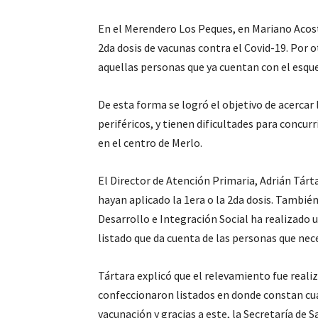
En el Merendero Los Peques, en Mariano Acosta,
2da dosis de vacunas contra el Covid-19. Por o
aquellas personas que ya cuentan con el esq
De esta forma se logró el objetivo de acercar 
periféricos, y tienen dificultades para concur
en el centro de Merlo.
El Director de Atención Primaria, Adrián Tár
hayan aplicado la 1era o la 2da dosis. Tambié
Desarrollo e Integración Social ha realizado u
listado que da cuenta de las personas que nec
Tártara explicó que el relevamiento fue reali
confeccionaron listados en donde constan cua
vacunación y gracias a este, la Secretaría de