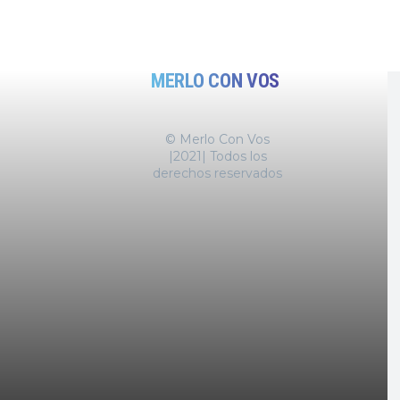
MERLO CON VOS
© Merlo Con Vos
|2021| Todos los
derechos reservados