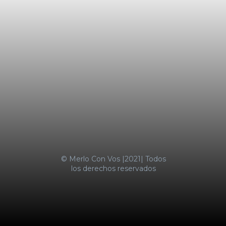
LA MOTOSIERRA NO SE APAGA
TRES MENORES IRRUMPIERON DE
MADRUGADA EN UN
SUPERMERCADO COTO DE
CASTELAR Y FUERON
SORPRENDIDOS
SUBA DE ALIMENTOS EMPUJÓ LA
INFLACIÓN AL 2,9% EN ENERO
MERLO CON VOS
© Merlo Con Vos |2021| Todos
los derechos reservados