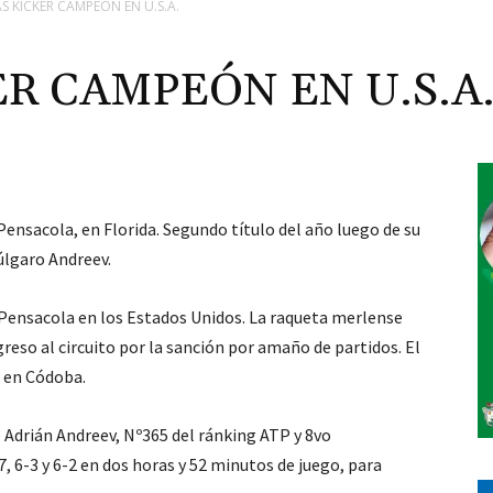
S KICKER CAMPEÓN EN U.S.A.
R CAMPEÓN EN U.S.A
Pensacola, en Florida. Segundo título del año luego de su
búlgaro Andreev.
 Pensacola en los Estados Unidos. La raqueta merlense
greso al circuito por la sanción por amaño de partidos. El
a en Códoba.
o Adrián Andreev, Nº365 del ránking ATP y 8vo
7, 6-3 y 6-2 en dos horas y 52 minutos de juego, para