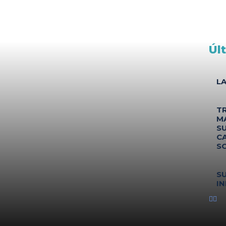
Úl
L
T
M
S
C
S
S
IN