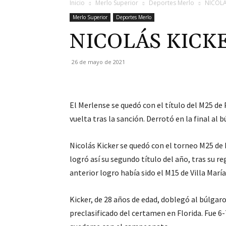
Inicio
Merlo Superior
Deportes Merlo
NICOLÁ
Merlo Superior
Deportes Merlo
NICOLÁS KICKE
26 de mayo de 2021
El Merlense se quedó con el título del M25 de 
vuelta tras la sanción. Derrotó en la final al 
Nicolás Kicker se quedó con el torneo M25 de
logró así su segundo título del año, tras su re
anterior logro había sido el M15 de Villa Marí
Kicker, de 28 años de edad, doblegó al búlgar
preclasificado del certamen en Florida. Fue 6-