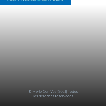
Últimas Noticias
LA MOTOSIERRA NO SE APAGA
TRES MENORES IRRUMPIERON DE
MADRUGADA EN UN
SUPERMERCADO COTO DE
CASTELAR Y FUERON
SORPRENDIDOS
SUBA DE ALIMENTOS EMPUJÓ LA
INFLACIÓN AL 2,9% EN ENERO
MERLO CON VOS
© Merlo Con Vos |2021| Todos
los derechos reservados