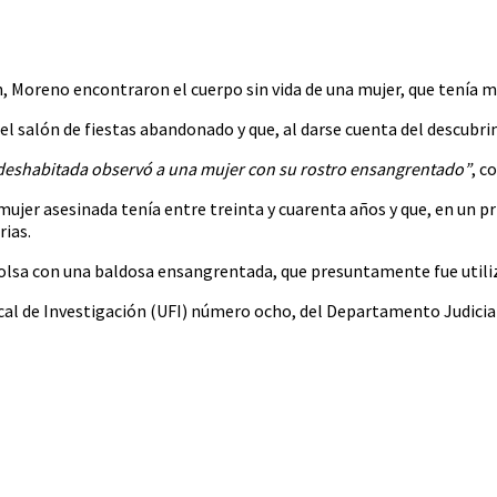
Vos
, Moreno encontraron el cuerpo sin vida de una mujer, que tenía mú
el salón de fiestas abandonado y que, al darse cuenta del descubri
ra deshabitada observó a una mujer con su rostro ensangrentado”
, c
 mujer asesinada tenía entre treinta y cuarenta años y que, en un p
ias.
bolsa con una baldosa ensangrentada, que presuntamente fue utiliz
Fiscal de Investigación (UFI) número ocho, del Departamento Judici