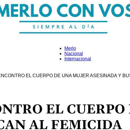
Merlo
Nacional
Internacional
Merlo
ENCONTRO EL CUERPO DE UNA MUJER ASESINADA Y BUS
Con
ONTRO EL CUERPO
CAN AL FEMICIDA