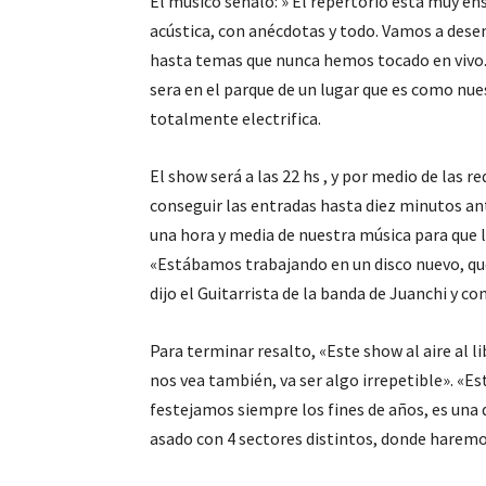
El músico señalo: » El repertorio esta muy ens
acústica, con anécdotas y todo. Vamos a dese
hasta temas que nunca hemos tocado en vivo.
sera en el parque de un lugar que es como nues
totalmente electrifica.
El show será a las 22 hs , y por medio de las 
conseguir las entradas hasta diez minutos ant
una hora y media de nuestra música para que la
«Estábamos trabajando en un disco nuevo, que
dijo el Guitarrista de la banda de Juanchi y c
Para terminar resalto, «Este show al aire al li
nos vea también, va ser algo irrepetible». «Es
festejamos siempre los fines de años, es una q
asado con 4 sectores distintos, donde haremo