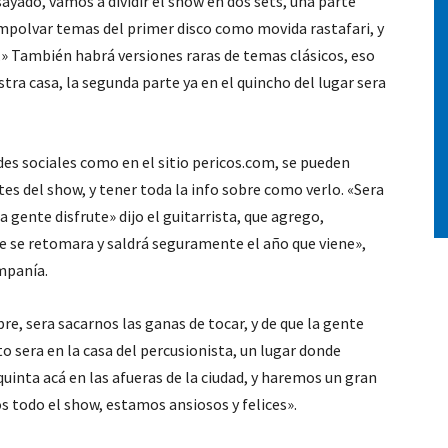
ayado, vamos a dividir el show en dos sets, una parte
mpolvar temas del primer disco como movida rastafari, y
» También habrá versiones raras de temas clásicos, eso
tra casa, la segunda parte ya en el quincho del lugar sera
redes sociales como en el sitio pericos.com, se pueden
es del show, y tener toda la info sobre como verlo. «Sera
 gente disfrute» dijo el guitarrista, que agrego,
 se retomara y saldrá seguramente el año que viene»,
ompanía.
bre, sera sacarnos las ganas de tocar, y de que la gente
to sera en la casa del percusionista, un lugar donde
uinta acá en las afueras de la ciudad, y haremos un gran
s todo el show, estamos ansiosos y felices».