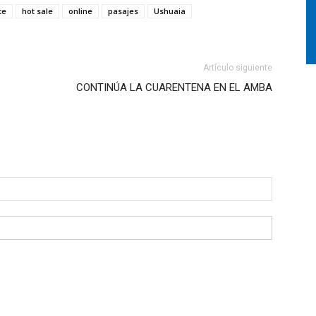
te
hot sale
online
pasajes
Ushuaia
Artículo siguiente
CONTINÚA LA CUARENTENA EN EL AMBA