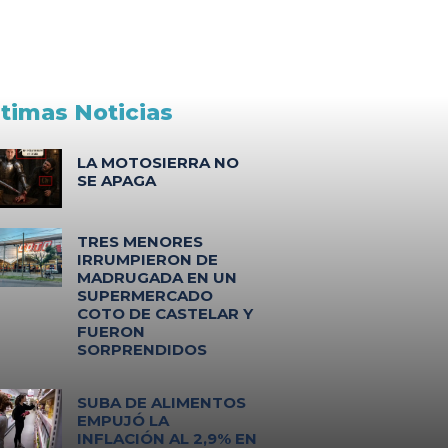
ltimas Noticias
LA MOTOSIERRA NO
SE APAGA
TRES MENORES
IRRUMPIERON DE
MADRUGADA EN UN
SUPERMERCADO
COTO DE CASTELAR Y
FUERON
SORPRENDIDOS
SUBA DE ALIMENTOS
EMPUJÓ LA
INFLACIÓN AL 2,9% EN