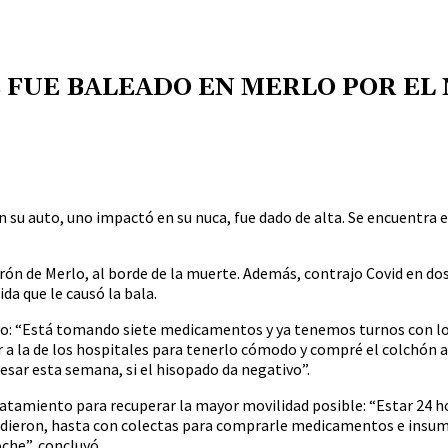
 FUE BALEADO EN MERLO POR EL 
n su auto, uno impactó en su nuca, fue dado de alta. Se encuentra e
rón de Merlo, al borde de la muerte. Además, contrajo Covid en do
da que le causó la bala.
ado: “Está tomando siete medicamentos y ya tenemos turnos con lo
 a la de los hospitales para tenerlo cómodo y compré el colchón a
esar esta semana, si el hisopado da negativo”.
tratamiento para recuperar la mayor movilidad posible: “Estar 24 h
 pudieron, hasta con colectas para comprarle medicamentos e insu
oche”, concluyó.