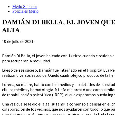
Merlo Superior
Policiales Merlo
DAMIÁN DI BELLA, EL JOVEN QUE
ALTA
19 de julio de 2021
Damián Di Bella, el joven baleado con 14 tiros cuando circulaba e
para recuperar la movilidad.
Luego de ese suceso, Damián fue internado en el Hospital Eva Pe
realizar diversos estudios. Quedó cuadripléjico producto de la heri
Lorena, su madre, habló con los medios y dio detalles de su est
clínica médica y hematología. Mi jefa me prestó una cama similar
de rehabilitación psicofísica (IREP), al que esperamos pueda ingr
Una vez que se le dio el alta, su familia comenzó a pensar en el 
colaboración de los vecinos, que nos ayudaron con todo lo que
más distendidos. Al menos, para no dormir en una silla toda la n