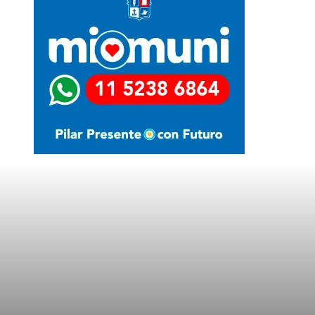
Últimas Noticias
LA MOTOSIERRA NO SE APAGA
TRES MENORES IRRUMPIERON DE
MADRUGADA EN UN
SUPERMERCADO COTO DE
CASTELAR Y FUERON
SORPRENDIDOS