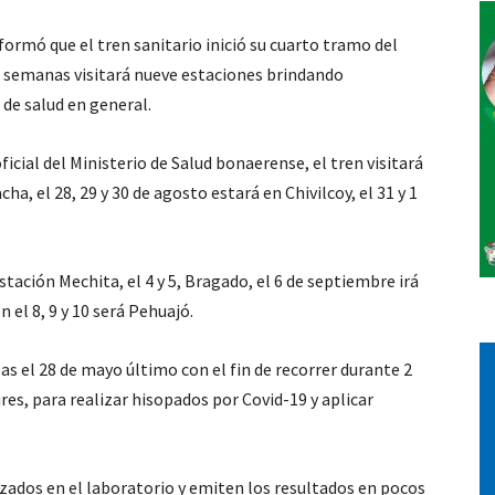
formó que el tren sanitario inició su cuarto tramo del
Vos
s semanas visitará nueve estaciones brindando
 de salud en general.
icial del Ministerio de Salud bonaerense, el tren visitará
acha, el 28, 29 y 30 de agosto estará en Chivilcoy, el 31 y 1
stación Mechita, el 4 y 5, Bragado, el 6 de septiembre irá
ón el 8, 9 y 10 será Pehuajó.
as el 28 de mayo último con el fin de recorrer durante 2
res, para realizar hisopados por Covid-19 y aplicar
izados en el laboratorio y emiten los resultados en pocos