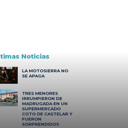
ltimas Noticias
LA MOTOSIERRA NO
SE APAGA
TRES MENORES
IRRUMPIERON DE
MADRUGADA EN UN
SUPERMERCADO
COTO DE CASTELAR Y
FUERON
SORPRENDIDOS