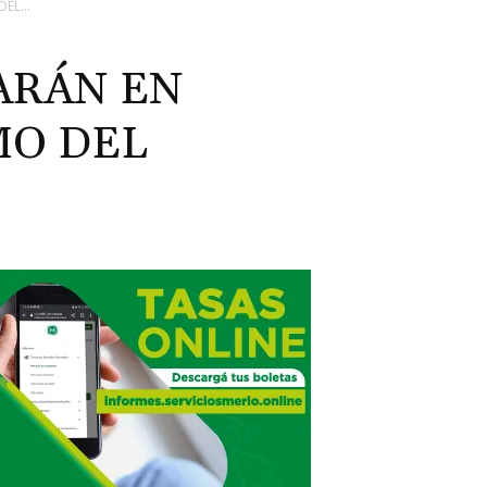
EL...
ARÁN EN
MO DEL