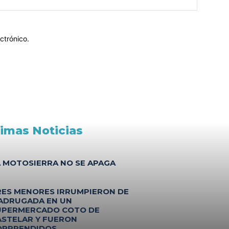
ctrónico.
timas Noticias
A MOTOSIERRA NO SE APAGA
RES MENORES IRRUMPIERON DE
ADRUGADA EN UN
UPERMERCADO COTO DE
ASTELAR Y FUERON
ORPRENDIDOS