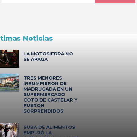
ltimas Noticias
LA MOTOSIERRA NO
SE APAGA
TRES MENORES
IRRUMPIERON DE
MADRUGADA EN UN
SUPERMERCADO
COTO DE CASTELAR Y
FUERON
SORPRENDIDOS
SUBA DE ALIMENTOS
EMPUJÓ LA