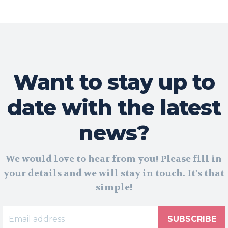
Want to stay up to
date with the latest
news?
We would love to hear from you! Please fill in
your details and we will stay in touch. It's that
simple!
SUBSCRIBE