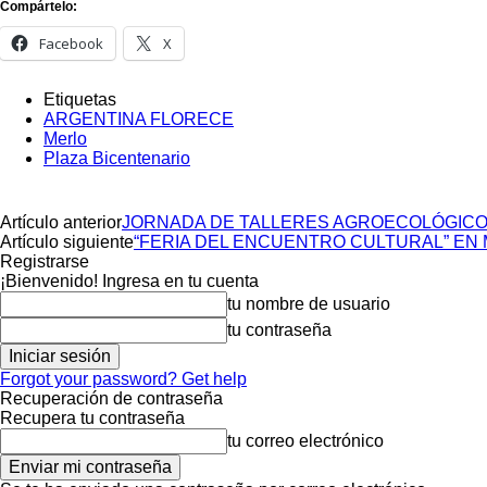
Compártelo:
Facebook
X
Etiquetas
ARGENTINA FLORECE
Merlo
Plaza Bicentenario
Artículo anterior
JORNADA DE TALLERES AGROECOLÓGICO
Artículo siguiente
“FERIA DEL ENCUENTRO CULTURAL” EN
Registrarse
¡Bienvenido! Ingresa en tu cuenta
tu nombre de usuario
tu contraseña
Forgot your password? Get help
Recuperación de contraseña
Recupera tu contraseña
tu correo electrónico