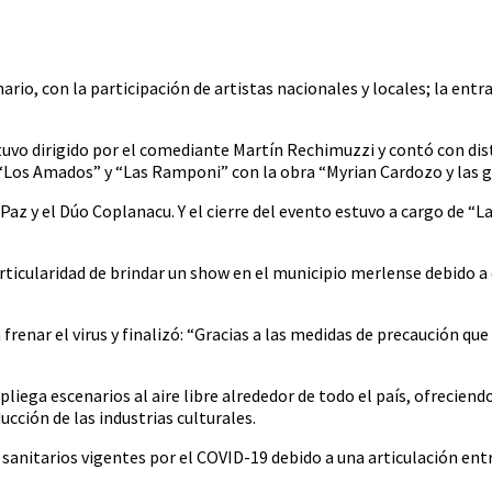
Vos
ario, con la participación de artistas nacionales y locales; la entra
stuvo dirigido por el comediante Martín Rechimuzzi y contó con dis
, “Los Amados” y “Las Ramponi” con la obra “Myrian Cardozo y las 
r Paz y el Dúo Coplanacu. Y el cierre del evento estuvo a cargo de 
rticularidad de brindar un show en el municipio merlense debido a 
renar el virus y finalizó: “Gracias a las medidas de precaución q
liega escenarios al aire libre alrededor de todo el país, ofreciend
ucción de las industrias culturales.
 sanitarios vigentes por el COVID-19 debido a una articulación entr