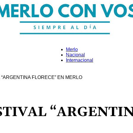
Merlo
Nacional
Internacional
Merlo
L “ARGENTINA FLORECE” EN MERLO
Con
ESTIVAL “ARGENTI