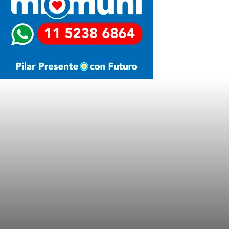
Últimas Noticias
LA MOTOSIERRA NO SE APAGA
TRES MENORES IRRUMPIERON DE
MADRUGADA EN UN
SUPERMERCADO COTO DE
CASTELAR Y FUERON
SORPRENDIDOS
SUBA DE ALIMENTOS EMPUJÓ LA
INFLACIÓN AL 2,9% EN ENERO