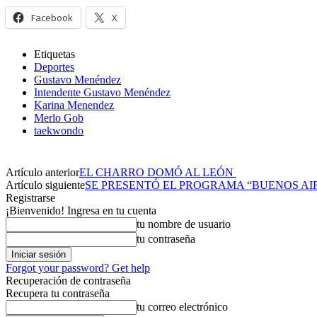
Facebook
X
Etiquetas
Deportes
Gustavo Menéndez
Intendente Gustavo Menéndez
Karina Menendez
Merlo Gob
taekwondo
Artículo anterior
EL CHARRO DOMÓ AL LEÓN
Artículo siguiente
SE PRESENTÓ EL PROGRAMA “BUENOS AI
Registrarse
¡Bienvenido! Ingresa en tu cuenta
tu nombre de usuario
tu contraseña
Forgot your password? Get help
Recuperación de contraseña
Recupera tu contraseña
tu correo electrónico