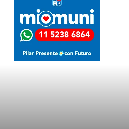
Últimas Noticias
LA MOTOSIERRA NO SE APAGA
TRES MENORES IRRUMPIERON DE
MADRUGADA EN UN
SUPERMERCADO COTO DE
CASTELAR Y FUERON
SORPRENDIDOS