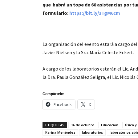
que habrá un tope de 60 asistencias por tu
formulario:
https://bit.ly/3TgM6cm
La organización del evento estará a cargo del
Javier Nielsen y la Sra. María Celeste Eckert.
A cargo de los laboratorios estarán el Lic. An
la Dra. Paula González Seligra, el Lic. Nicolás
Compártelo:
Facebook
X
ETIQUETAS
26 de octubre
Educación
fisica 
Karina Menéndez
laboratorios
laboratorios abi