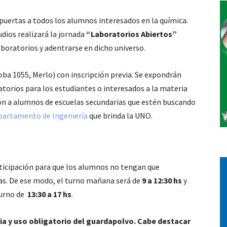
puertas a todos los alumnos interesados en la química.
Vos
udios realizará la jornada
“Laboratorios Abiertos”
aboratorios y adentrarse en dicho universo.
oba 1055, Merlo) con inscripción previa. Se expondrán
atorios para los estudiantes o interesados a la materia
ción a alumnos de escuelas secundarias que estén buscando
epartamento de Ingeniería
que brinda la UNO.
rticipación para que los alumnos no tengan que
as. De ese modo, el turno mañana será de
9 a 12:30 hs
y
 turno de
13:30 a 17 hs
.
evia y uso obligatorio del guardapolvo. Cabe destacar