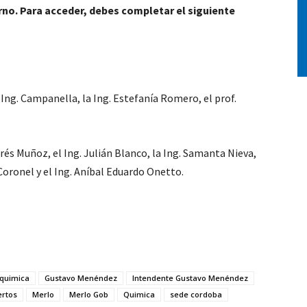
rno. Para acceder, debes completar el siguiente
 Ing. Campanella, la Ing. Estefanía Romero, el prof.
drés Muñoz, el Ing. Julián Blanco, la Ing. Samanta Nieva,
 Coronel y el Ing. Aníbal Eduardo Onetto.
y quimica
Gustavo Menéndez
Intendente Gustavo Menéndez
ertos
Merlo
Merlo Gob
Quimica
sede cordoba