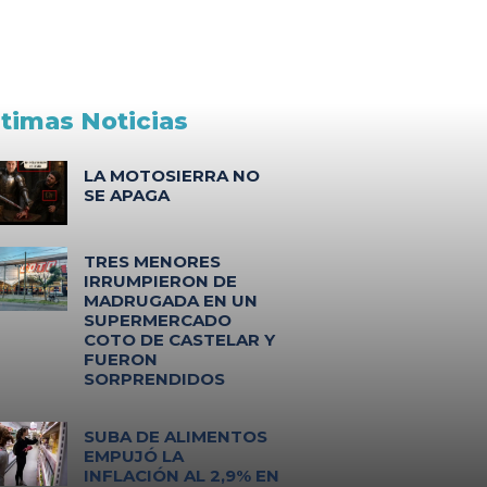
ltimas Noticias
LA MOTOSIERRA NO
SE APAGA
TRES MENORES
IRRUMPIERON DE
MADRUGADA EN UN
SUPERMERCADO
COTO DE CASTELAR Y
FUERON
SORPRENDIDOS
SUBA DE ALIMENTOS
EMPUJÓ LA
INFLACIÓN AL 2,9% EN