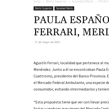
Inicio
Merlo Superior
Sociedad Merlo
PAULA 
Merlo Superior
Sociedad Merlo
PAULA ESPAÑO
FERRARI, MER
11 de mayo de 2021
Agustín Ferrari, localidad que pertenece al mu
Menéndez. Junto a él se encontraban Paula Es
Cuattromo, presidente del Banco Provincia. El 
el Mercado Federal Ambulante, una especie de 
consumidor, evitando intermediarios y tenien
“Esta propuesta tiene que ver con llevar preci
frutas y verduras que vienen del Mercado Centra