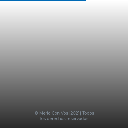
Últimas Noticias
LA MOTOSIERRA NO SE APAGA
TRES MENORES IRRUMPIERON DE
MADRUGADA EN UN
SUPERMERCADO COTO DE
CASTELAR Y FUERON
SORPRENDIDOS
SUBA DE ALIMENTOS EMPUJÓ LA
INFLACIÓN AL 2,9% EN ENERO
MERLO CON VOS
© Merlo Con Vos |2021| Todos
los derechos reservados