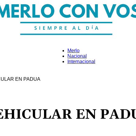
Merlo
Nacional
Internacional
Merlo
CULAR EN PADUA
Con
EHICULAR EN PAD