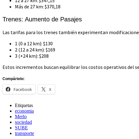
12 a 27 km: $347,15
Más de 27 km: $370,18
Trenes: Aumento de Pasajes
Las tarifas para los trenes también experimentan modificaciones
1 (0 a 12 km): $130
2 (12 a 24 km): $169
3 (+24 km): $208
Estos incrementos buscan equilibrar los costos operativos del ser
Compártelo:
Facebook
X
Etiquetas
economia
Merlo
sociedad
SUBE
transporte