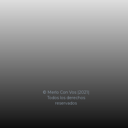
LA MOTOSIERRA NO SE APAGA
TRES MENORES IRRUMPIERON DE
MADRUGADA EN UN
SUPERMERCADO COTO DE
CASTELAR Y FUERON
SORPRENDIDOS
SUBA DE ALIMENTOS EMPUJÓ LA
INFLACIÓN AL 2,9% EN ENERO
MERLO CON VOS
© Merlo Con Vos |2021|
Todos los derechos
reservados