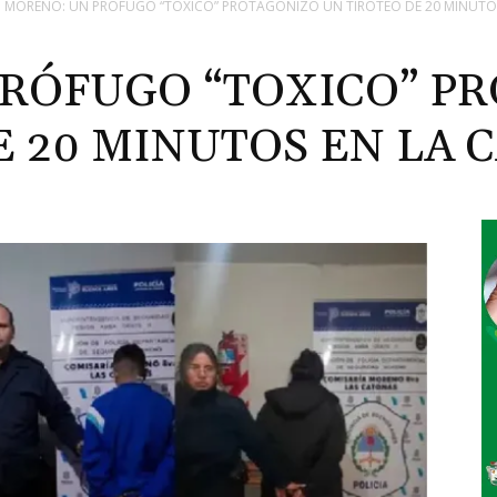
MORENO: UN PRÓFUGO “TOXICO” PROTAGONIZÓ UN TIROTEO DE 20 MINUTOS 
RÓFUGO “TOXICO” P
 20 MINUTOS EN LA C