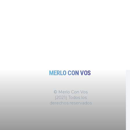
MERLO CON VOS
© Merlo Con Vos
|2021| Todos los
derechos reservados