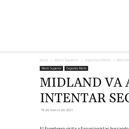
Inicio
Merlo Superior
Deportes Merlo
MIDLAN
Merlo Superior
Deportes Merlo
MIDLAND VA 
INTENTAR SE
19 de marzo de 2021
El Funebrero visita a Excursionistas buscando 