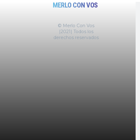
MERLO CON VOS
© Merlo Con Vos
|2021| Todos los
derechos reservados