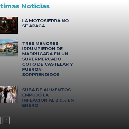
ltimas Noticias
LA MOTOSIERRA NO
SE APAGA
TRES MENORES
IRRUMPIERON DE
MADRUGADA EN UN
SUPERMERCADO
COTO DE CASTELAR Y
FUERON
SORPRENDIDOS
SUBA DE ALIMENTOS
EMPUJÓ LA
INFLACIÓN AL 2,9% EN
ENERO