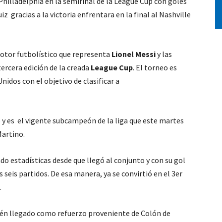
Philladelphia en la semifinal de la League Cup con goles
z gracias a la victoria enfrentara en la final al Nashville
 motor futbolístico que representa
Lionel Messi
y las
tercera edición de la creada
League Cup
. El torneo es
idos con el objetivo de clasificar a
 y es el vigente subcampeón de la liga que este martes
Martino.
do estadísticas desde que llegó al conjunto y con su gol
seis partidos. De esa manera, ya se convirtió en el 3er
.
cién llegado como refuerzo proveniente de Colón de