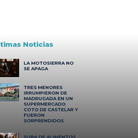
ltimas Noticias
LA MOTOSIERRA NO
SE APAGA
TRES MENORES
IRRUMPIERON DE
MADRUGADA EN UN
SUPERMERCADO
COTO DE CASTELAR Y
FUERON
SORPRENDIDOS
SUBA DE ALIMENTOS