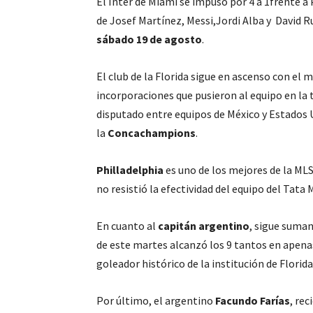
El Inter de Miami se impuso por 4 a 1frente a 
de Josef Martínez, Messi,Jordi Alba y David Rui
sábado 19 de agosto
.
El club de la Florida sigue en ascenso con el
incorporaciones que pusieron al equipo en la 
disputado entre equipos de México y Estados Un
la
Concachampions
.
Philladelphia
es uno de los mejores de la MLS
no resistió la efectividad del equipo del Tata 
En cuanto al
capitán argentino
, sigue suman
de este martes alcanzó los 9 tantos en apenas 
goleador histórico de la institución de Florida
Por último, el argentino
Facundo Farías
, re