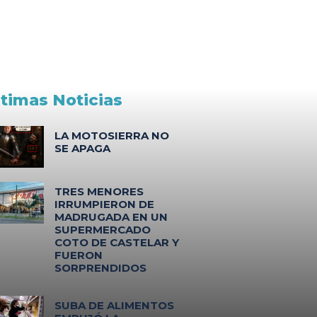
ltimas Noticias
LA MOTOSIERRA NO
SE APAGA
TRES MENORES
IRRUMPIERON DE
MADRUGADA EN UN
SUPERMERCADO
COTO DE CASTELAR Y
FUERON
SORPRENDIDOS
SUBA DE ALIMENTOS