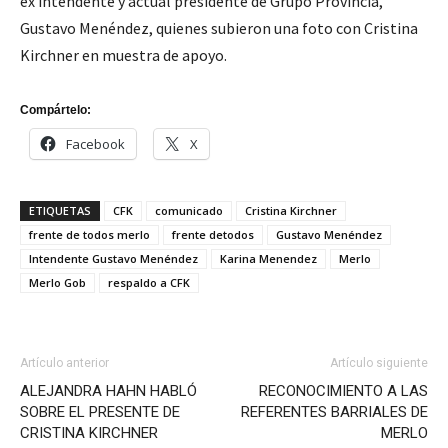
ex intendente y actual presidente de Grupo Provincia,
Gustavo Menéndez, quienes subieron una foto con Cristina
Kirchner en muestra de apoyo.
Compártelo:
Facebook
X
ETIQUETAS
CFK
comunicado
Cristina Kirchner
frente de todos merlo
frente detodos
Gustavo Menéndez
Intendente Gustavo Menéndez
Karina Menendez
Merlo
Merlo Gob
respaldo a CFK
Artículo anterior
Artículo siguiente
ALEJANDRA HAHN HABLÓ
RECONOCIMIENTO A LAS
SOBRE EL PRESENTE DE
REFERENTES BARRIALES DE
CRISTINA KIRCHNER
MERLO