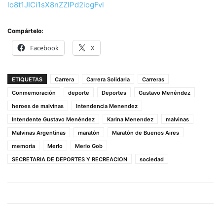
lo8t1JICi1sX8nZZlPd2iogFvl
Compártelo:
Facebook
X
ETIQUETAS
Carrera
Carrera Solidaria
Carreras
Conmemoración
deporte
Deportes
Gustavo Menéndez
heroes de malvinas
Intendencia Menendez
Intendente Gustavo Menéndez
Karina Menendez
malvinas
Malvinas Argentinas
maratón
Maratón de Buenos Aires
memoria
Merlo
Merlo Gob
SECRETARIA DE DEPORTES Y RECREACION
sociedad