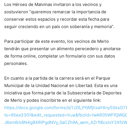
Los Héroes de Malvinas invitaron a los vecinos y
sostuvieron “queremos remarcar la importancia de
conservar estos espacios y recordar esta fecha para
seguir creciendo en un país con soberanía y memoria”.
Para participar de este evento, los vecinos de Merlo
tendrán que presentar un alimento perecedero y anotarse
de forma online, completar un formulario con sus datos
personales.
En cuanto a la partida de la carrera será en el Parque
Municipal de la Unidad Nacional en Libertad. Esta es una
iniciativa que forma parte de la Subsecretaría de Deportes
de Merlo y podes inscribirte en el siguiente link:
https://docs.google.com/forms/d/1JZ6_PtWfjhxaY4ny5Sks
ts=65ea3301&edit_requested=true&fbclid=IwAR05WFfQWQ
J6sm6rk8N4g8XRlPgdNVy_0aCZh9A_aem_AZrft6cxloY3Xfz