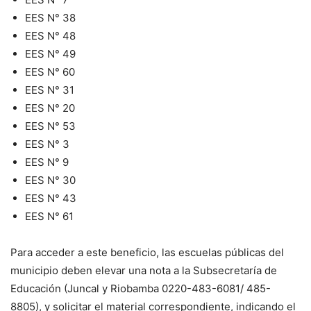
EES N° 38
EES N° 48
EES N° 49
EES N° 60
EES N° 31
EES N° 20
EES N° 53
EES N° 3
EES N° 9
EES N° 30
EES N° 43
EES N° 61
Para acceder a este beneficio, las escuelas públicas del
municipio deben elevar una nota a la Subsecretaría de
Educación (Juncal y Riobamba 0220-483-6081/ 485-
8805), y solicitar el material correspondiente, indicando el