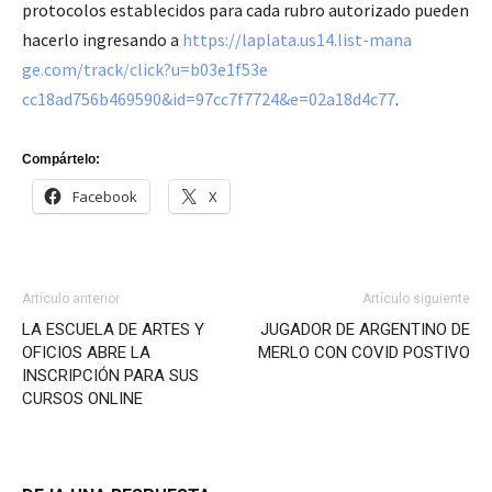
protocolos establecidos para cada rubro autorizado pueden
hacerlo ingresando a
https://laplata.us14.list-mana
ge.com/track/click?u=b03e1f53e
cc18ad756b469590&id=97cc7f7724
&e=02a18d4c77
.
Compártelo:
Facebook
X
Artículo anterior
Artículo siguiente
LA ESCUELA DE ARTES Y
JUGADOR DE ARGENTINO DE
OFICIOS ABRE LA
MERLO CON COVID POSTIVO
INSCRIPCIÓN PARA SUS
CURSOS ONLINE