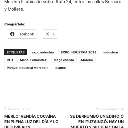
Moreno II, ubicado sobre Ruta 24, entre las calles Bernardi
y Moliere.
Compártelo:
Facebook
X
ETIQUETAS
expo industria
EXPO INDUSTRIA 2023
industrias
INTI
Mariel Fernández
Mega evento
Moreno
Parque Industrial Moreno II
pymes
Artículo anterior
Artículo siguiente
MERLO: VENDÍA COCAÍNA
SE DERRUMBÓ UN EDIFICIÓ
EN PLENA LUZ DEL DÍA Y LO
EN ITUZAINGÓ: HAY UN
DETUVIERON
MUERTO Y SIGUEN CON LA