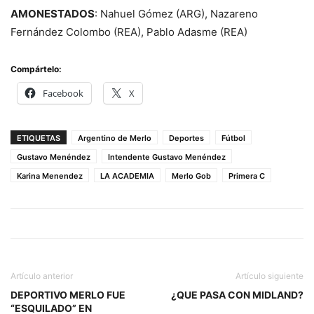
AMONESTADOS
: Nahuel Gómez (ARG), Nazareno
Fernández Colombo (REA), Pablo Adasme (REA)
Compártelo:
Facebook
X
ETIQUETAS
Argentino de Merlo
Deportes
Fútbol
Gustavo Menéndez
Intendente Gustavo Menéndez
Karina Menendez
LA ACADEMIA
Merlo Gob
Primera C
Artículo anterior
Artículo siguiente
DEPORTIVO MERLO FUE
¿QUE PASA CON MIDLAND?
“ESQUILADO” EN