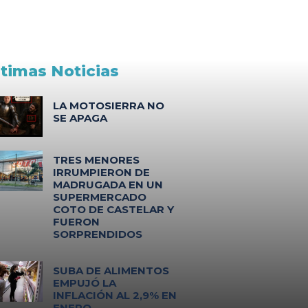
ltimas Noticias
LA MOTOSIERRA NO
SE APAGA
TRES MENORES
IRRUMPIERON DE
MADRUGADA EN UN
SUPERMERCADO
COTO DE CASTELAR Y
FUERON
SORPRENDIDOS
SUBA DE ALIMENTOS
EMPUJÓ LA
INFLACIÓN AL 2,9% EN
ENERO