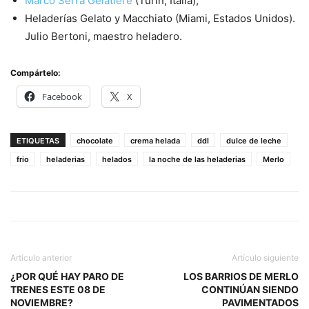
Marco Serra Gelatiere
(Turin, Italia);
Heladerías Gelato y Macchiato (Miami, Estados Unidos).
Julio Bertoni, maestro heladero.
Compártelo:
Facebook
X
ETIQUETAS
chocolate
crema helada
ddl
dulce de leche
frio
heladerias
helados
la noche de las heladerias
Merlo
Artículo anterior
Artículo siguiente
¿POR QUÉ HAY PARO DE
LOS BARRIOS DE MERLO
TRENES ESTE 08 DE
CONTINÚAN SIENDO
NOVIEMBRE?
PAVIMENTADOS