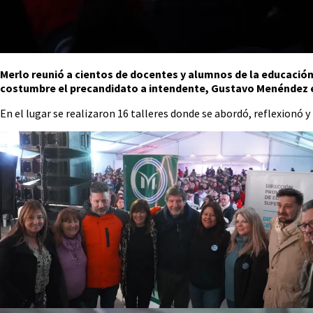
Merlo reunió a cientos de docentes y alumnos de la educación 
costumbre el precandidato a intendente, Gustavo Menéndez e
En el lugar se realizaron 16 talleres donde se abordó, reflexionó