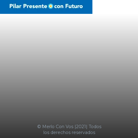
Últimas Noticias
LA MOTOSIERRA NO SE APAGA
TRES MENORES IRRUMPIERON DE
MADRUGADA EN UN
SUPERMERCADO COTO DE
CASTELAR Y FUERON
SORPRENDIDOS
SUBA DE ALIMENTOS EMPUJÓ LA
INFLACIÓN AL 2,9% EN ENERO
MERLO CON VOS
© Merlo Con Vos |2021| Todos
los derechos reservados