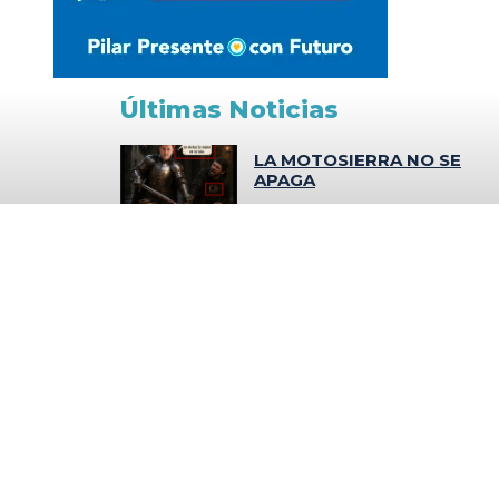
Últimas Noticias
LA MOTOSIERRA NO SE
APAGA
TRES MENORES
IRRUMPIERON DE
MADRUGADA EN UN
SUPERMERCADO COTO DE
CASTELAR Y FUERON
SORPRENDIDOS
SUBA DE ALIMENTOS
EMPUJÓ LA INFLACIÓN AL
2,9% EN ENERO