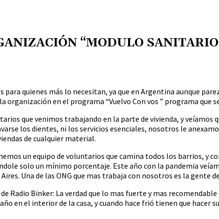
GANIZACIÓN “MODULO SANITARIO
s para quienes más lo necesitan, ya que en Argentina aunque pare
la organización en el programa “Vuelvo Con vos ” programa que se 
ios que venimos trabajando en la parte de vivienda, y veíamos qu
varse los dientes, ni los servicios esenciales, nosotros le anexam
iendas de cualquier material.
emos un equipo de voluntarios que camina todos los barrios, y cono
ole solo un mínimo porcentaje. Este año con la pandemia veíamos l
s Aires. Una de las ONG que mas trabaja con nosotros es la gente 
os de Radio Binker: La verdad que lo mas fuerte y mas recomendab
 baño en el interior de la casa, y cuando hace frió tienen que hace