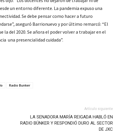
les dijo: “Los docentes no dejaron de trabajar ni de
 desde un entorno diferente. La pandemia expuso una
onectividad. Se debe pensar como hacer a futuro
edarse”, aseguró Barrionuevo y por último remarcó: “El
la del 2020. Se añora el poder volver a trabajar en el
cia una presencialidad cuidada”.
lo
Radio Bunker
Artículo siguiente
LA SENADORA MARÍA REIGADA HABLÓ EN
RADIO BÚNKER Y RESPONDIÓ DURO AL SECTOR
DE JXC