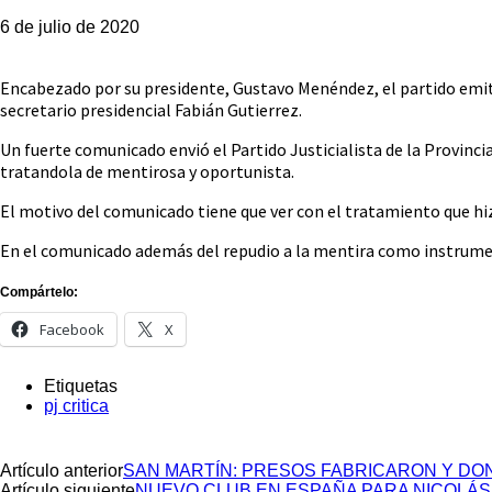
6 de julio de 2020
Encabezado por su presidente, Gustavo Menéndez, el partido emitió
secretario presidencial Fabián Gutierrez.
Un fuerte comunicado envió el Partido Justicialista de la Provinc
tratandola de mentirosa y oportunista.
El motivo del comunicado tiene que ver con el tratamiento que hizo
En el comunicado además del repudio a la mentira como instrumento
Compártelo:
Facebook
X
Etiquetas
pj critica
Artículo anterior
SAN MARTÍN: PRESOS FABRICARON Y D
Artículo siguiente
NUEVO CLUB EN ESPAÑA PARA NICOLÁ