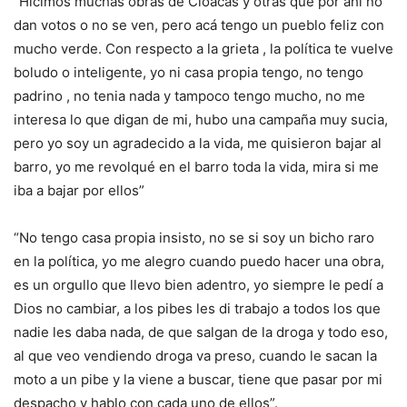
“Hicimos muchas obras de Cloacas y otras que por ahí no
dan votos o no se ven, pero acá tengo un pueblo feliz con
mucho verde. Con respecto a la grieta , la política te vuelve
boludo o inteligente, yo ni casa propia tengo, no tengo
padrino , no tenia nada y tampoco tengo mucho, no me
interesa lo que digan de mi, hubo una campaña muy sucia,
pero yo soy un agradecido a la vida, me quisieron bajar al
barro, yo me revolqué en el barro toda la vida, mira si me
iba a bajar por ellos”
“No tengo casa propia insisto, no se si soy un bicho raro
en la política, yo me alegro cuando puedo hacer una obra,
es un orgullo que llevo bien adentro, yo siempre le pedí a
Dios no cambiar, a los pibes les di trabajo a todos los que
nadie les daba nada, de que salgan de la droga y todo eso,
al que veo vendiendo droga va preso, cuando le sacan la
moto a un pibe y la viene a buscar, tiene que pasar por mi
despacho y hablo con cada uno de ellos”.