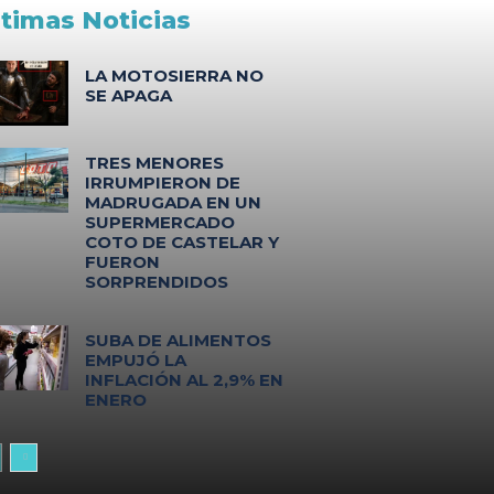
ltimas Noticias
LA MOTOSIERRA NO
SE APAGA
TRES MENORES
IRRUMPIERON DE
MADRUGADA EN UN
SUPERMERCADO
COTO DE CASTELAR Y
FUERON
SORPRENDIDOS
SUBA DE ALIMENTOS
EMPUJÓ LA
INFLACIÓN AL 2,9% EN
ENERO