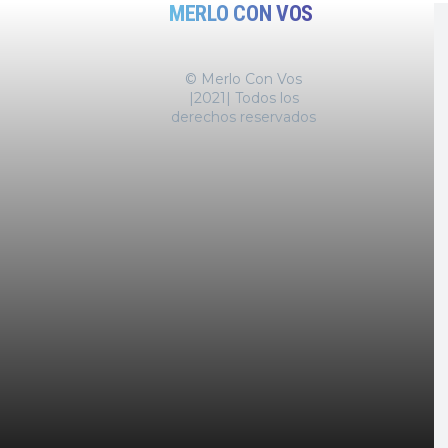
MERLO CON VOS
© Merlo Con Vos
|2021| Todos los
derechos reservados