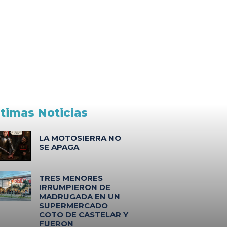
ltimas Noticias
LA MOTOSIERRA NO
SE APAGA
TRES MENORES
IRRUMPIERON DE
MADRUGADA EN UN
SUPERMERCADO
COTO DE CASTELAR Y
FUERON