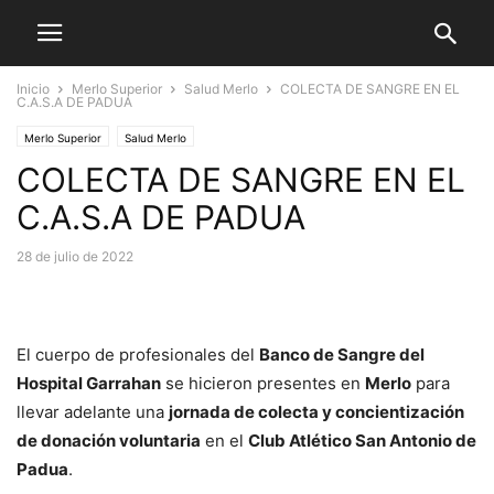
Inicio
Merlo Superior
Salud Merlo
COLECTA DE SANGRE EN EL
C.A.S.A DE PADUA
Merlo Superior
Salud Merlo
COLECTA DE SANGRE EN EL
C.A.S.A DE PADUA
28 de julio de 2022
El cuerpo de profesionales del
Banco de Sangre del
Hospital Garrahan
se hicieron presentes en
Merlo
para
llevar adelante una
jornada de colecta y concientización
de donación voluntaria
en el
Club Atlético San Antonio de
Padua
.