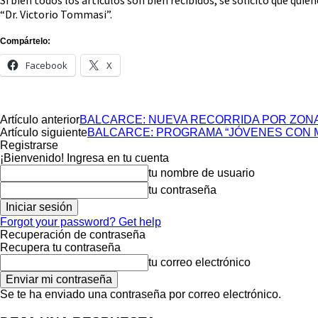
Si bien todos los artículos son bien recibidos, se solicitó que qui
“Dr. Victorio Tommasi”.
Compártelo:
Facebook
X
Artículo anterior
BALCARCE: NUEVA RECORRIDA POR ZON
Artículo siguiente
BALCARCE: PROGRAMA “JÓVENES CON 
Registrarse
¡Bienvenido! Ingresa en tu cuenta
tu nombre de usuario
tu contraseña
Forgot your password? Get help
Recuperación de contraseña
Recupera tu contraseña
tu correo electrónico
Se te ha enviado una contraseña por correo electrónico.