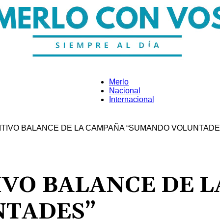
Merlo
Nacional
Internacional
Merlo
ITIVO BALANCE DE LA CAMPAÑA “SUMANDO VOLUNTADE
Con
IVO BALANCE DE 
NTADES”