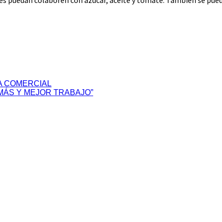
enes puedan colaboren con azúcar, aceite y tomate. También se puede 
A COMERCIAL
MÁS Y MEJOR TRABAJO”