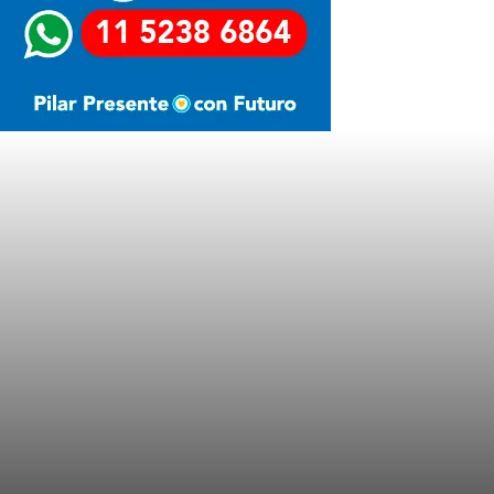
Últimas Noticias
LA MOTOSIERRA NO SE APAGA
TRES MENORES IRRUMPIERON DE
MADRUGADA EN UN
SUPERMERCADO COTO DE
CASTELAR Y FUERON
SORPRENDIDOS
SUBA DE ALIMENTOS EMPUJÓ LA
INFLACIÓN AL 2,9% EN ENERO
MERLO CON VOS