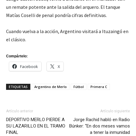
un remate potente ante la salida del arquero. El tanque
Matías Coselli de penal pondría cifras definitivas.
Cuando vuelva a la acción, Argentino visitará a Ituzaingó en
el clásico.
Compártelo:
Facebook
X
ETIQUETAS
Argentino de Merlo
Fútbol
Primera C
Artículo anterior
Artículo siguiente
DEPORTIVO MERLO PIERDE A
Jorge Rachid habló en Radio
SU LAZARILLO EN EL TRAMO
Búnker: “En dos meses vamos
FINAL
a tener la inmunidad