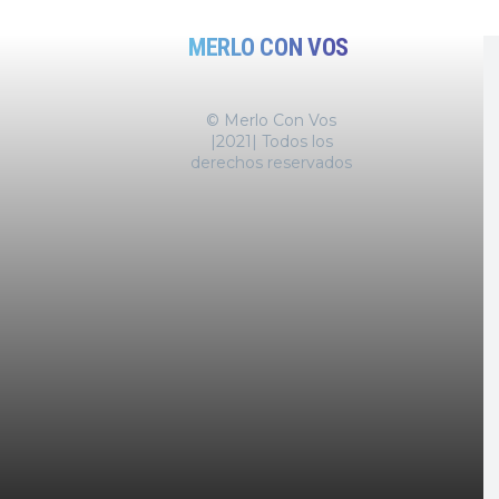
MERLO CON VOS
© Merlo Con Vos
|2021| Todos los
derechos reservados