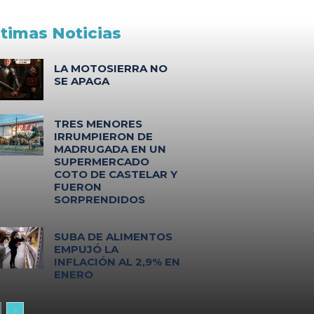
ltimas Noticias
LA MOTOSIERRA NO
SE APAGA
TRES MENORES
IRRUMPIERON DE
MADRUGADA EN UN
SUPERMERCADO
COTO DE CASTELAR Y
FUERON
SORPRENDIDOS
SUBA DE ALIMENTOS
EMPUJÓ LA
INFLACIÓN AL 2,9% EN
ENERO