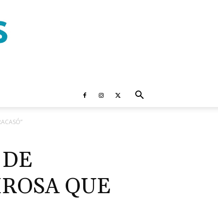
RACASÓ”
 DE
IROSA QUE