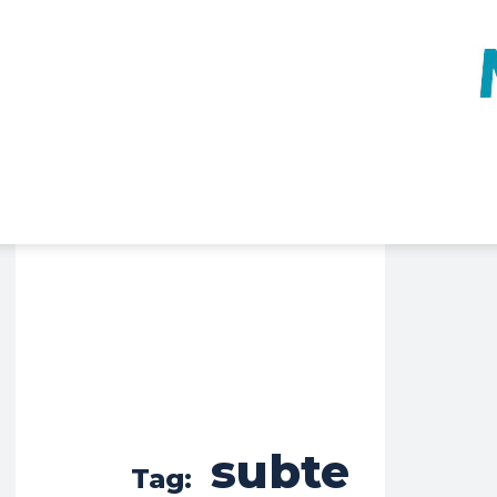
subte
Tag: