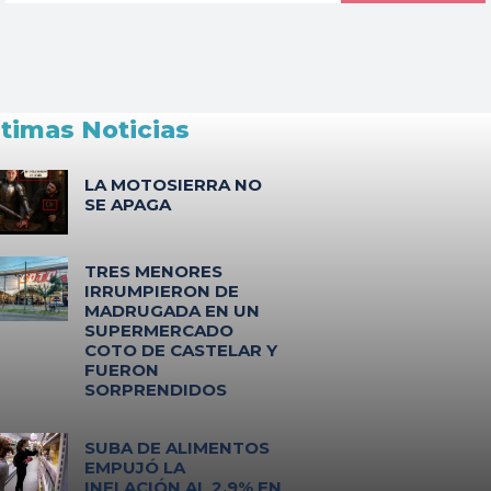
ltimas Noticias
LA MOTOSIERRA NO
SE APAGA
TRES MENORES
IRRUMPIERON DE
MADRUGADA EN UN
SUPERMERCADO
COTO DE CASTELAR Y
FUERON
SORPRENDIDOS
SUBA DE ALIMENTOS
EMPUJÓ LA
INFLACIÓN AL 2,9% EN