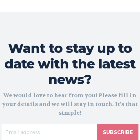
Want to stay up to
date with the latest
news?
We would love to hear from you! Please fill in
your details and we will stay in touch. It's that
simple!
SUBSCRIBE