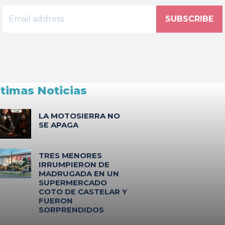
SUBSCRIBE
ltimas Noticias
LA MOTOSIERRA NO
SE APAGA
TRES MENORES
IRRUMPIERON DE
MADRUGADA EN UN
SUPERMERCADO
COTO DE CASTELAR Y
FUERON
SORPRENDIDOS