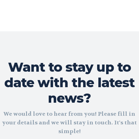
Want to stay up to
date with the latest
news?
We would love to hear from you! Please fill in
your details and we will stay in touch. It's that
simple!