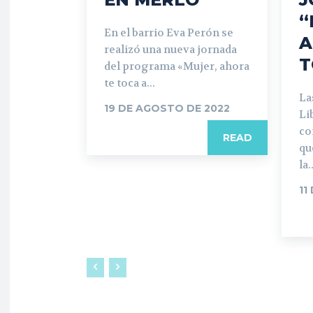
“
En el barrio Eva Perón se
A
realizó una nueva jornada
T
del programa «Mujer, ahora
te toca a...
La
19 DE AGOSTO DE 2022
Li
co
READ
qu
la..
11