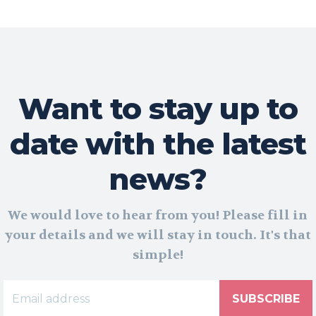
Want to stay up to
date with the latest
news?
We would love to hear from you! Please fill in
your details and we will stay in touch. It's that
simple!
SUBSCRIBE