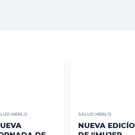
Vos
ALUD MERLO
SALUD MERLO
UEVA
NUEVA EDICÍ
ORNADA DE
DE “MUJER,