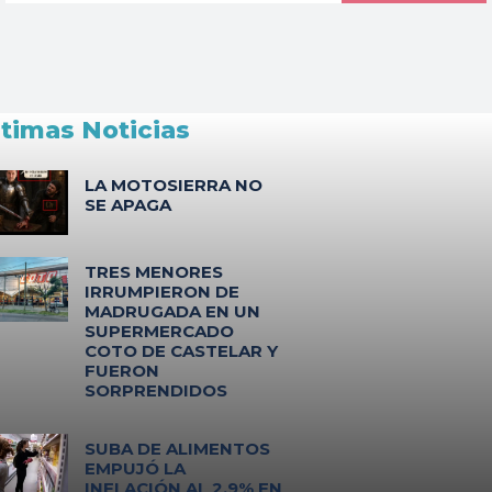
ltimas Noticias
LA MOTOSIERRA NO
SE APAGA
TRES MENORES
IRRUMPIERON DE
MADRUGADA EN UN
SUPERMERCADO
COTO DE CASTELAR Y
FUERON
SORPRENDIDOS
SUBA DE ALIMENTOS
EMPUJÓ LA
INFLACIÓN AL 2,9% EN