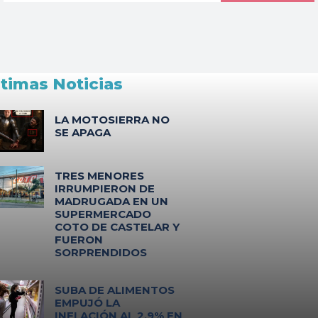
ltimas Noticias
LA MOTOSIERRA NO
SE APAGA
TRES MENORES
IRRUMPIERON DE
MADRUGADA EN UN
SUPERMERCADO
COTO DE CASTELAR Y
FUERON
SORPRENDIDOS
SUBA DE ALIMENTOS
EMPUJÓ LA
INFLACIÓN AL 2,9% EN