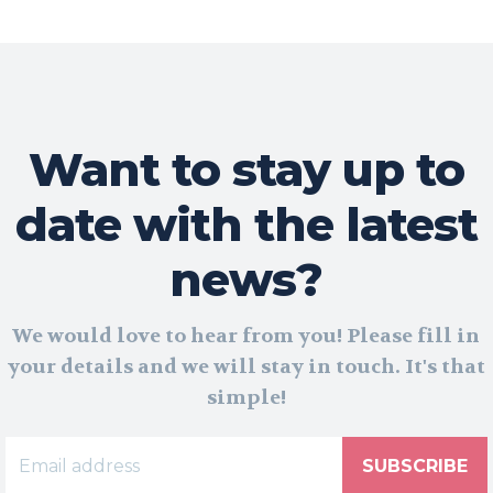
Want to stay up to
date with the latest
news?
We would love to hear from you! Please fill in
your details and we will stay in touch. It's that
simple!
SUBSCRIBE