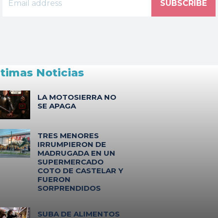
SUBSCRIBE
ltimas Noticias
LA MOTOSIERRA NO
SE APAGA
TRES MENORES
IRRUMPIERON DE
MADRUGADA EN UN
SUPERMERCADO
COTO DE CASTELAR Y
FUERON
SORPRENDIDOS
SUBA DE ALIMENTOS