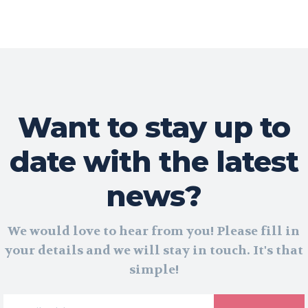
Want to stay up to
date with the latest
news?
We would love to hear from you! Please fill in
your details and we will stay in touch. It's that
simple!