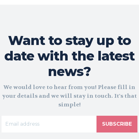
Want to stay up to
date with the latest
news?
We would love to hear from you! Please fill in
your details and we will stay in touch. It's that
simple!
SUBSCRIBE