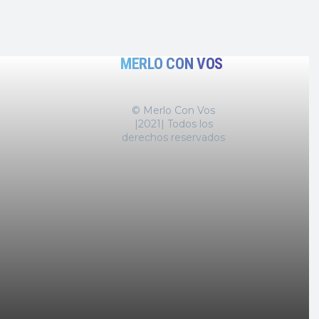
MERLO CON VOS
© Merlo Con Vos
|2021| Todos los
derechos reservados