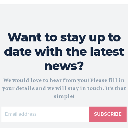
Want to stay up to
date with the latest
news?
We would love to hear from you! Please fill in
your details and we will stay in touch. It's that
simple!
SUBSCRIBE