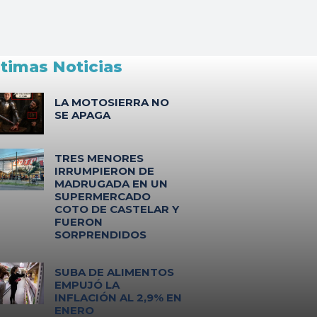
ltimas Noticias
LA MOTOSIERRA NO
SE APAGA
TRES MENORES
IRRUMPIERON DE
MADRUGADA EN UN
SUPERMERCADO
COTO DE CASTELAR Y
FUERON
SORPRENDIDOS
SUBA DE ALIMENTOS
EMPUJÓ LA
INFLACIÓN AL 2,9% EN
ENERO