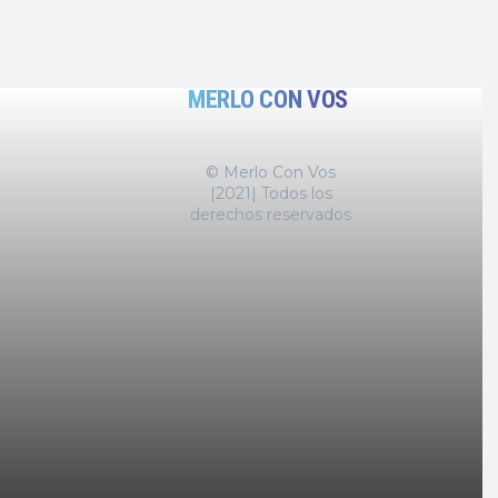
MERLO CON VOS
© Merlo Con Vos
|2021| Todos los
derechos reservados